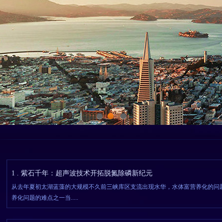
1
2
3
1 . 紫石千年：超声波技术开拓脱氮除磷新纪元
从去年夏初太湖蓝藻的大规模不久前三峡库区支流出现水华，水体富营养化的问
养化问题的难点之一当.....